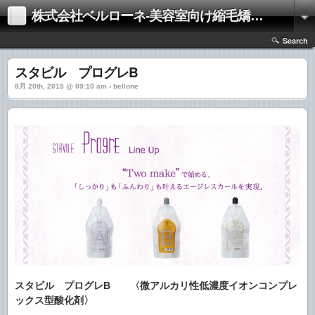
株式会社ベルローネ-美容室向け縮毛矯正剤・パーマ剤
Search
スタビル プログレB
8月 20th, 2015 @ 09:10 am › bellone
スタビル プログレB 〈微アルカリ性低濃度イオンコンプレ
ックス型酸化剤〉