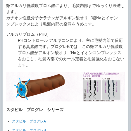
微アルカリ低濃度ブロム酸により、毛髪内部までゆっくり浸透し
ます。
カチオン性低分子ケラチンがアルギン酸オリゴ糖Naとイオンコ
ンプレックスにより毛髪内部の空洞をうめます。
アルカリブロム（PH8）
PHコントロール アルギニンにより、主に毛髪内部で反応
する臭素酸です。プログレBでは、この微アルカリ低濃度
ブロム酸がアルギン酸オリゴNaとイオンコンプレックス
をおこし、毛髪内部でのカール定着と毛髪強化をおこない
ます。
スタビル プログレ シリーズ
スタビル プログレA
スタビル プログレB