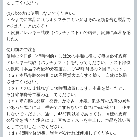
としてください。
(3) 次の方は使用しないでください。
・今までに本品に限らずシステアミン又はその塩類を含む製品で
かぶれたことのある方
・皮膚アレルギー試験（パッチテスト）の結果、皮膚に異常を感
じた方
使用前のご注意
使用の２日前（48時間前）には次の手順に従って毎回必ず皮膚
アレルギー試験（パッチテスト）を行ってください。テスト部位
の観察は本品塗布後30分程度および48時間後の２回行います。
（ａ）本品を腕の内側に10円硬貨大にうすく塗り、自然に乾燥
させてください。
（ｂ）そのまま触れずに48時間放置します。本品を塗ったとこ
ろは絆創膏等で覆わないでください。
（ｃ）塗布部に発疹、発赤、かゆみ、水疱、刺激等の皮膚の異常
があった場合には、手等でこすらないで直ちに洗い落とし、使用
しないでください。途中、48時間以前であっても、同様の皮膚
の異常を感じた場合には、直ちにテストを中止し、本品を洗い落
として使用しないでください。
（ｄ）48時間経過後、異常がなければ使用してください。