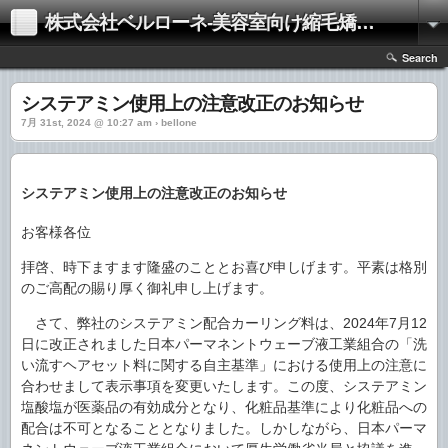
株式会社ベルローネ-美容室向け縮毛矯正剤・パーマ剤
Search
システアミン使用上の注意改正のお知らせ
7月 31st, 2024 @ 10:27 am › bellone
システアミン使用上の注意改正のお知らせ
お客様各位
拝啓、時下ますます隆盛のこととお喜び申しげます。平素は格別
のご高配の賜り厚く御礼申し上げます。
さて、弊社のシステアミン配合カーリング料は、2024年7月12
日に改正されました日本パーマネントウェーブ液工業組合の「洗
い流すヘアセット料に関する自主基準」における使用上の注意に
合わせまして表示事項を変更いたします。この度、システアミン
塩酸塩が医薬品の有効成分となり、化粧品基準により化粧品への
配合は不可となることとなりました。しかしながら、日本パーマ