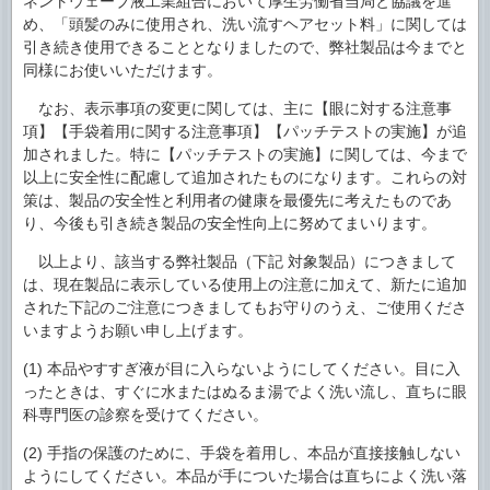
ネントウェーブ液工業組合において厚生労働省当局と協議を進
め、「頭髪のみに使用され、洗い流すヘアセット料」に関しては
引き続き使用できることとなりましたので、弊社製品は今までと
同様にお使いいただけます。
なお、表示事項の変更に関しては、主に【眼に対する注意事
項】【手袋着用に関する注意事項】【パッチテストの実施】が追
加されました。特に【パッチテストの実施】に関しては、今まで
以上に安全性に配慮して追加されたものになります。これらの対
策は、製品の安全性と利用者の健康を最優先に考えたものであ
り、今後も引き続き製品の安全性向上に努めてまいります。
以上より、該当する弊社製品（下記 対象製品）につきまして
は、現在製品に表示している使用上の注意に加えて、新たに追加
された下記のご注意につきましてもお守りのうえ、ご使用くださ
いますようお願い申し上げます。
(1) 本品やすすぎ液が目に入らないようにしてください。目に入
ったときは、すぐに水またはぬるま湯でよく洗い流し、直ちに眼
科専門医の診察を受けてください。
(2) 手指の保護のために、手袋を着用し、本品が直接接触しない
ようにしてください。本品が手についた場合は直ちによく洗い落